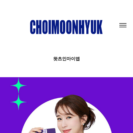
왓츠인마이앱